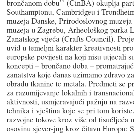
brončanom dobu’’ (CinBA) okuplja partn
Southamptonu, Cambridgeu i Trondheim
muzeja Danske, Prirodoslovnog muzeja
muzeja u Zagrebu, Arheološkog parka Le
Zanatskog vijeća (Crafts Council). Proj
uvid u temeljni karakter kreativnosti pr
europske povijesti na koji nisu utjecali 
koncepti – brončano doba – promatrajuć
zanatstva koje danas uzimamo zdravo za 
obradu tkanine te metala. Predmeti se p
za razumijevanje lokalnih i transnaciona
aktivnosti, usmjeravajući pažnju na razv
tehnika i vještina koje se pri tom koriste.
razvojne tokove kroz više od tisućljeća u
osovinu sjever-jug kroz čitavu Europu: 