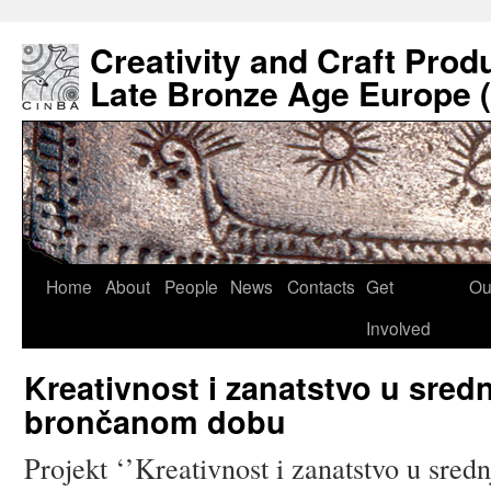
Creativity and Craft Prod
Late Bronze Age Europe 
Home
About
People
News
Contacts
Get
Ou
Involved
Kreativnost i zanatstvo u sre
brončanom dobu
Projekt ‘’Kreativnost i zanatstvo u sre